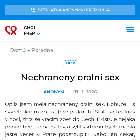
phone_in_talk
BEZPLATNÁ ANONYMNÍ PREP LINKA
CHCI
menu
expand_more
PREP
Domů
▶
Poradna
PREP
Nechraneny oralni sex
ANONYM
17. 2. 2026
Opila jsem mela nechraneny oralni sex. Bohuzel i s
vyvrcholenim do ust (bez polknuti). Stalo se to dnes
v noci, zitra se vracim zpet do Cech. Existuje nejaka
preventivni lecba na hiv a syfilis kterou bych mohla
jeste vecer v Praze podstoupit? Nebo jen cekat,