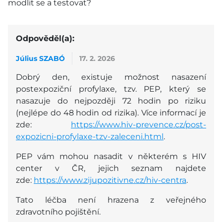
modlit se a testovat?
Odpověděl(a):
Július SZABÓ
17. 2. 2026
Dobrý den, existuje možnost nasazení
postexpoziční profylaxe, tzv. PEP, který se
nasazuje do nejpozději 72 hodin po riziku
(nejlépe do 48 hodin od rizika). Více informací je
zde:
https://www.hiv-prevence.cz/post-
expozicni-profylaxe-tzv-zaleceni.html
.
PEP vám mohou nasadit v některém s HIV
center v ČR, jejich seznam najdete
zde:
https://www.zijupozitivne.cz/hiv-centra
.
Tato léčba není hrazena z veřejného
zdravotního pojištění.